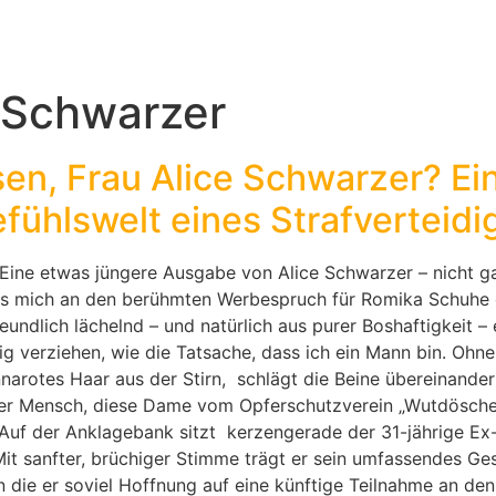
 Schwarzer
en, Frau Alice Schwarzer? Ein 
efühlswelt eines Strafverteidi
 Eine etwas jüngere Ausgabe von Alice Schwarzer – nicht 
das mich an den berühmten Werbespruch für Romika Schuhe 
eundlich lächelnd – und natürlich aus purer Boshaftigkeit – 
g verziehen, wie die Tatsache, dass ich ein Mann bin. Ohne 
narotes Haar aus der Stirn, schlägt die Beine übereinande
 guter Mensch, diese Dame vom Opferschutzverein „Wutdösch
: Auf der Anklagebank sitzt kerzengerade der 31-jährige Ex-L
it sanfter, brüchiger Stimme trägt er sein umfassendes Gest
, in die er soviel Hoffnung auf eine künftige Teilnahme an 