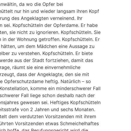
wältin, da wo die Opfer bei
hüttelt nur hin und wieder langsam ihren Kopf
ärung des Angeklagten verneinend. Ihr
en sei. Kopfschütteln der Opferdame. Er habe
n, sie nicht zu ignorieren. Kopfschütteln. Sie
hm in der Wohnung getroffen. Kopfschütteln. Er
kt hätten, um dem Mädchen eine Aussage zu
lber zu verstehen. Kopfschütteln. Er biete
werde aus der Stadt fortziehen, damit das
rage, räumt sie eine einvernehmliche
rzeugt, dass der Angeklagte, den sie mit
die Opferschutzdame heftig. Natürlich – so
 Konstellation, komme ein minderschwerer Fall
chwerer Fall liege schon deshalb nach der
nsjahres gewesen sei. Heftiges Kopfschütteln
eitsstrafe von 2 Jahren und sechs Monaten.
telt dem verdutzten Vorsitzenden mit ihrem
erührten Vorsitzenden etwas Schmeichelhaftes
 Ich hoffe, das Berufungsgericht wird die