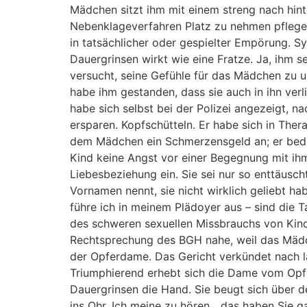
Mädchen sitzt ihm mit einem streng nach hin
Nebenklageverfahren Platz zu nehmen pflegen. 
in tatsächlicher oder gespielter Empörung. S
Dauergrinsen wirkt wie eine Fratze. Ja, ihm 
versucht, seine Gefühle für das Mädchen zu un
habe ihm gestanden, dass sie auch in ihn verli
habe sich selbst bei der Polizei angezeigt,
ersparen. Kopfschütteln. Er habe sich in Ther
dem Mädchen ein Schmerzensgeld an; er bedaue
Kind keine Angst vor einer Begegnung mit ihm
Liebesbeziehung ein. Sie sei nur so enttäusch
Vornamen nennt, sie nicht wirklich geliebt ha
führe ich in meinem Plädoyer aus – sind die 
des schweren sexuellen Missbrauchs von Kind
Rechtsprechung des BGH nahe, weil das Mädch
der Opferdame. Das Gericht verkündet nach l
Triumphierend erhebt sich die Dame vom Opfer
Dauergrinsen die Hand. Sie beugt sich über d
ins Ohr. Ich meine zu hören „ das haben Sie ga