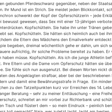
ten gebunden Pferdeschwanz gegenüber, neben der Staatsan
Ihr Mund ist ein Strich. Sie meidet jeden Blickkontakt, sc
ynchron schwenkt der Kopf der Opferschützerin – jede Erkl
sei bewusst gewesen, dass Sex mit einer 13-jährigen verbot
terdrücken. Kopfschütteln. Sie habe ihn unter Tränen gebete
ebt sei. Kopfschütteln. Sie hätten sich heimlich auch bei i
 nachdem die Eltern des Mädchens den Emailverkehr entdec
apie begeben, dreimal wöchentlich gehe er dahin, um sich se
re aufrichtig, ihr solche Probleme bereitet zu haben. Er 
 haben müsse. Kopfschütteln. Als ich die junge Athletin bef
t. Ihre Eltern und die Dame vom Opferschutz hätten sie übe
be. Sie fühle sich nun ausgenutzt. Bei diesen Worten nickt 
Taten des Angeklagten strafbar, aber bei der beschriebenen
ern und damit eine Bewährungsstrafe in Frage. Ein minders
en zu den Tatzeitpunkten kurz vor Erreichen des 14. Lebe
anger Beratung – sehr zu meiner Enttäuschung – eine Freih
schutz, schreitet an mir vorbei zur Richterbank und schüt
en Tisch und flüstert dem – so mein Eindruck – peinlich b
nz toll gemacht!“ Naja, wer zuletzt lacht, lacht am besten.