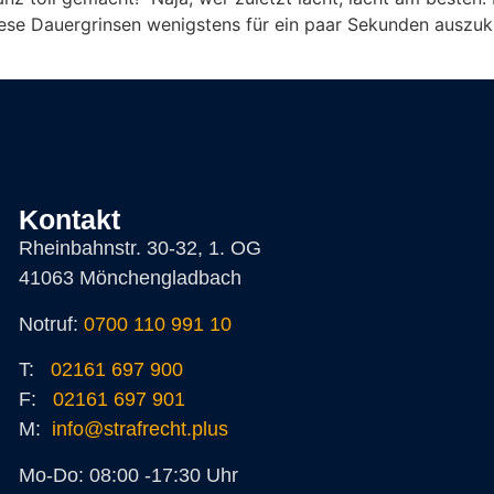
iese Dauergrinsen wenigstens für ein paar Sekunden auszuk
Kontakt
Rheinbahnstr. 30-32, 1. OG
41063 Mönchengladbach
Notruf:
0700 110 991 10
T:
02161 697 900
F:
02161 697 901
M:
info@strafrecht.plus
Mo-Do: 08:00 -17:30 Uhr