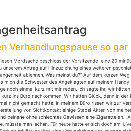
ngenheitsantrag
en Verhandlungspause so gar 
esen Mordsache beschloss der Vorsitzende eine 20 minütige 
u unserem Antrag auf Hinzuziehung eines weiteren psychiat
angenheit ablehnen. Was meinst du?“ Auf dem kurzen Weg i
ls mich die Schwester des Angeklagten auf meinem Handy anr
 noch einmal kurz mit mir reden. Ich sagte ihr, wir hätten
ie kurz ins Büro nachkommen. Wir hatten Glück, denn in der
al nicht gemacht hatte. In meinem Büro rissen wir zur Ver
erstellung von Sichtkontakt einige Stapel Akten von meine
nd beinahe ohne schlechtes Gewissen eine Zigarette an. „Als
ge, müsste man lachen. Für heute hatte er sich doch am 1. V