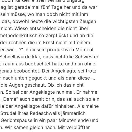
h doch für den ersten Verhandlungstag
stag ist gerade mal fünf Tage her und da war
i sein müsse, wo man doch nicht mit ihm
d das, obwohl heute die wichtigsten Zeugen
 nicht. Wieso entscheiden die nicht über
ethodenkritisch so zerpflückt und an die
der rechnen die im Ernst nicht mit einem
ben wir …?“ In diesem produktiven Moment
Schnell wurde klar, dass nicht die Schwester
uerraum aus beobachtet hatte und nun ohne
 genau beobachtet. Der Angeklagte sei trotz
er nach unten geguckt und als dann diese …
 die Augen geschaut. Ob ich das nicht
en. So sei der Angeklagte nun mal. Er nähme
 „Dame“ auch damit drin, das sei auch so ein
le der Angeklagte dafür hinhalten. Als meine
Strudel ihres Redeschwalls jämmerlich
ie Gerichtspause in ein paar Minuten ende und
. Wir kämen gleich nach. Mit verblüffter