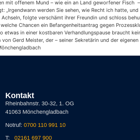
en mit offenem Mund – wie ein an Land geworfener Fisch –
t: „Irgendwann werden Sie sehen, wie Recht ich hatte, und 
chseln, folgte verschämt ihrer Freundin und schloss behuts
al, welche Chancen ein Befangenheitsantrag gegen Prozessk
so etwas in einer kostbaren Verhandlungspause braucht kein
in von Gerd Meister, der – seiner Sekretärin und der eigene
, Mönchengladbach
Kontakt
Rheinbahnstr. 30-32, 1. OG
41063 Mönchengladbach
Notruf:
0700 110 991 10
T:
02161 697 900