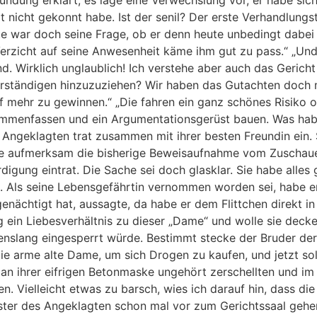
ndung erklärt, es läge eine Verwechslung vor, er habe sic
t nicht gekonnt habe. Ist der senil? Der erste Verhandlung
te war doch seine Frage, ob er denn heute unbedingt dabe
Verzicht auf seine Anwesenheit käme ihm gut zu pass.“ „Un
d. Wirklich unglaublich! Ich verstehe aber auch das Gericht
erständigen hinzuzuziehen? Wir haben das Gutachten doch m
f mehr zu gewinnen.“ „Die fahren ein ganz schönes Risiko o
sammenfassen und ein Argumentationsgerüst bauen. Was ha
 Angeklagten trat zusammen mit ihrer besten Freundin ein. 
 die aufmerksam die bisherige Beweisaufnahme vom Zuscha
igung eintrat. Die Sache sei doch glasklar. Sie habe alles
ig. Als seine Lebensgefährtin vernommen worden sei, habe 
ächtigt hat, aussagte, da habe er dem Flittchen direkt in
 ein Liebesverhältnis zu dieser „Dame“ und wolle sie deck
ebenslang eingesperrt würde. Bestimmt stecke der Bruder der
ie arme alte Dame, um sich Drogen zu kaufen, und jetzt sol
n ihrer eifrigen Betonmaske ungehört zerschellten und im 
en. Vielleicht etwas zu barsch, wies ich darauf hin, dass d
ester des Angeklagten schon mal vor zum Gerichtssaal gehen