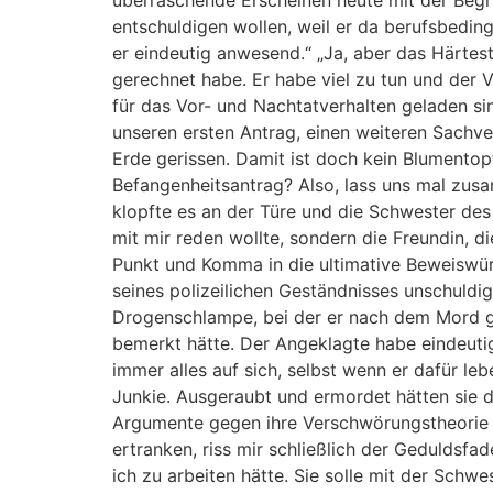
überraschende Erscheinen heute mit der Begrü
entschuldigen wollen, weil er da berufsbeding
er eindeutig anwesend.“ „Ja, aber das Härtes
gerechnet habe. Er habe viel zu tun und der 
für das Vor- und Nachtatverhalten geladen sin
unseren ersten Antrag, einen weiteren Sachv
Erde gerissen. Damit ist doch kein Blumentop
Befangenheitsantrag? Also, lass uns mal zu
klopfte es an der Türe und die Schwester des
mit mir reden wollte, sondern die Freundin,
Punkt und Komma in die ultimative Beweiswürd
seines polizeilichen Geständnisses unschuld
Drogenschlampe, bei der er nach dem Mord gen
bemerkt hätte. Der Angeklagte habe eindeutig
immer alles auf sich, selbst wenn er dafür l
Junkie. Ausgeraubt und ermordet hätten sie d
Argumente gegen ihre Verschwörungstheorie a
ertranken, riss mir schließlich der Geduldsfad
ich zu arbeiten hätte. Sie solle mit der Schw