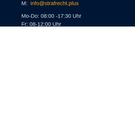
M:
info@strafrecht.plus
Mo-Do: 08:00 -17:30 Uhr
Fr: 08-12:00 Uhr
Rheinbahnstr. 30-32, 1. OG
41063 Mönchengladbach