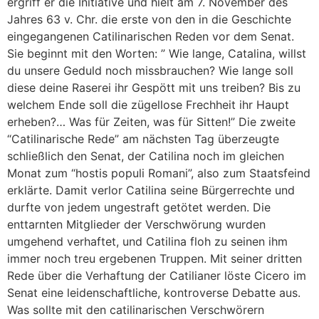
ergriff er die Initiative und hielt am 7. November des
Jahres 63 v. Chr. die erste von den in die Geschichte
eingegangenen Catilinarischen Reden vor dem Senat.
Sie beginnt mit den Worten: ” Wie lange, Catalina, willst
du unsere Geduld noch missbrauchen? Wie lange soll
diese deine Raserei ihr Gespött mit uns treiben? Bis zu
welchem Ende soll die zügellose Frechheit ihr Haupt
erheben?… Was für Zeiten, was für Sitten!” Die zweite
“Catilinarische Rede” am nächsten Tag überzeugte
schließlich den Senat, der Catilina noch im gleichen
Monat zum “hostis populi Romani”, also zum Staatsfeind
erklärte. Damit verlor Catilina seine Bürgerrechte und
durfte von jedem ungestraft getötet werden. Die
enttarnten Mitglieder der Verschwörung wurden
umgehend verhaftet, und Catilina floh zu seinen ihm
immer noch treu ergebenen Truppen. Mit seiner dritten
Rede über die Verhaftung der Catilianer löste Cicero im
Senat eine leidenschaftliche, kontroverse Debatte aus.
Was sollte mit den catilinarischen Verschwörern