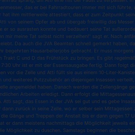
 Fahrrad sprang, um Atti eine mit der Faust zu verpassen. 
enmesser, das er bei Fahrradtouren immer mit sich führte, u
hat ihm mittlerweile attestiert, dass er zum Zeitpunkt sei
Atti von seinem Opfer ab und übergab freiwillig das Messer
ie er so ausrasten konnte und bedauert seine Tat außerorde
nn mir meine Tat selbst nicht verzeihen!“ sagt er. Nach anf
ngelebt. Da auch die JVA Beamten schnell gemerkt haben, da
 sehr begehrten Hausarbeiterjobs gebracht. Er muss morgen
 Trakt C und D das Frühstück zu bringen. Es gibt regelmäß
:30 Uhr ist er mit der Essensausgabe fertig. Dann folgt d
hen vor die Zelle und Atti füllt sie aus einem 10-Liter-Kan
n und weiteres Putzzubehör an diejenigen Insassen verteilt
Zelle angemeldet haben. Danach werden die Zellengänge ge
dlichen Arbeiten erledigt. Dann erfolgt die Mittagessenau
. Atti sagt, das Essen in der JVA sei gut und es gebe Insa
 dann zurück in seine Zelle, wo er selber sein Mittagessen
er die Gänge und Treppen der Anstalt bis er dann gegen 17
at er dann meistens nachmittags die Möglichkeit jeweils ei
die Möglichkeit zu duschen. Samstags beginnen die beschri