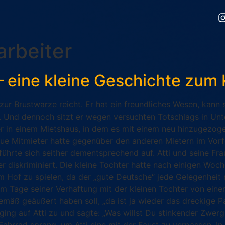
rbeiter
– eine kleine Geschichte zum 
is zur Brustwarze reicht. Er hat ein freundliches Wesen, kann
 Und dennoch sitzt er wegen versuchten Totschlags in Unt
ter in einem Mietshaus, in dem es mit einem neu hinzugezog
ue Mitmieter hatte gegenüber den anderen Mietern im Vorfe
hrte sich seither dementsprechend auf. Atti und seine Frau
er diskriminiert. Die kleine Tochter hatte nach einigen Wo
dem Hof zu spielen, da der „gute Deutsche“ jede Gelegenheit
am Tage seiner Verhaftung mit der kleinen Tochter von eine
äß geäußert haben soll, „da ist ja wieder das dreckige Pa
ging auf Atti zu und sagte: „Was willst Du stinkender Zwer