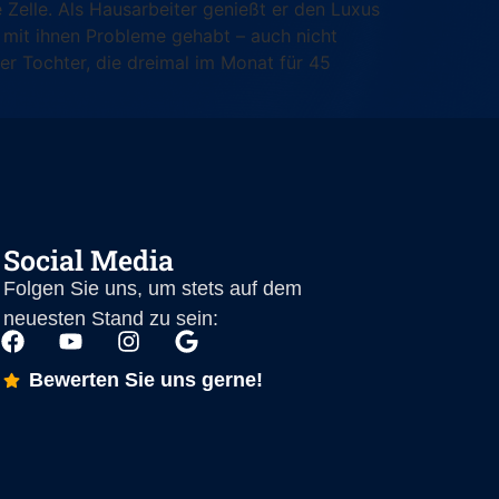
Zelle. Als Hausarbeiter genießt er den Luxus
e mit ihnen Probleme gehabt – auch nicht
er Tochter, die dreimal im Monat für 45
Social Media
Folgen Sie uns, um stets auf dem
neuesten Stand zu sein:
Bewerten Sie uns gerne!