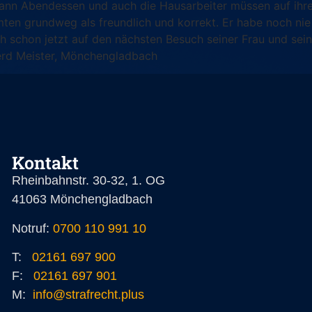
dann Abendessen und auch die Hausarbeiter müssen auf ihre 
amten grundweg als freundlich und korrekt. Er habe noch ni
ch schon jetzt auf den nächsten Besuch seiner Frau und sein
rd Meister, Mönchengladbach
Kontakt
Rheinbahnstr. 30-32, 1. OG
41063 Mönchengladbach
Notruf:
0700 110 991 10
T:
02161 697 900
F:
02161 697 901
M:
info@strafrecht.plus