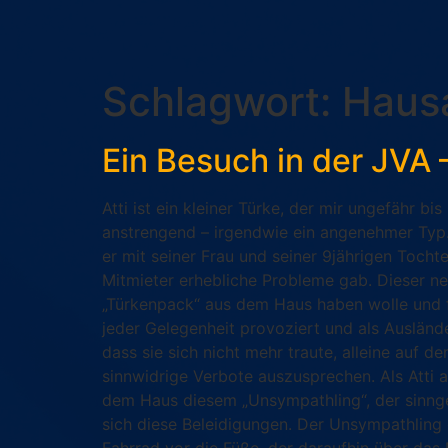
Schlagwort:
Hausa
Ein Besuch in der JVA 
Atti ist ein kleiner Türke, der mir ungefähr b
anstrengend – irgendwie ein angenehmer Typ.
er mit seiner Frau und seiner 9jährigen Toch
Mitmieter erhebliche Probleme gab. Dieser ne
„Türkenpack“ aus dem Haus haben wolle und fü
jeder Gelegenheit provoziert und als Ausländ
dass sie sich nicht mehr traute, alleine auf 
sinnwidrige Verbote auszusprechen. Als Atti 
dem Haus diesem „Unsympathling“, der sinngem
sich diese Beleidigungen. Der Unsympathling 