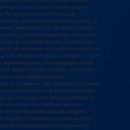
In diesem Moment brannte bei dem kleinen
nd stach blindlings auf den ihm deutlich
ner Tat aufgrund eines Affektstaues
 an seine inzwischen hinzugelaufene Frau. Er
ntlich. „Kein Mensch hat so etwas verdient –
änglichen großen Schwierigkeiten hat er sich
ss Atti ein umgänglicher und zuverlässiger
s um 6 Uhr aufstehen und verlässt um 6:30 Uhr
ig Tee, Weißbrot, Graubrot und Butter – ganz
ie Materialausgabe. Die Gefangenen stellen
ister auf. Danach werden montags, mittwochs
, die an dem jeweiligen Morgen
fegt und gewischt, was ungefähr 1 ½ Stunden
sgabe. Heute gab es z.B. grüne Bandnudeln,
ssen, die nur wegen des Essens unbedingt in
 zu sich nimmt. Um 13:45 Uhr wird die
 Uhr mit der Abendessenausgabe beginnt.
ne Stunde im Fitnessraum mit den üblichen
ebenen Routinearbeiten dann jeweils eine