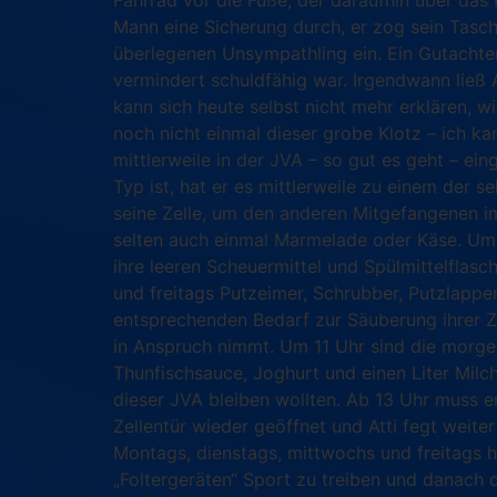
Fahrrad vor die Füße, der daraufhin über das
Mann eine Sicherung durch, er zog sein Tasch
überlegenen Unsympathling ein. Ein Gutachter 
vermindert schuldfähig war. Irgendwann ließ 
kann sich heute selbst nicht mehr erklären, w
noch nicht einmal dieser grobe Klotz – ich ka
mittlerweile in der JVA – so gut es geht – ei
Typ ist, hat er es mittlerweile zu einem der
seine Zelle, um den anderen Mitgefangenen im
selten auch einmal Marmelade oder Käse. Um 7
ihre leeren Scheuermittel und Spülmittelflasc
und freitags Putzeimer, Schrubber, Putzlappe
entsprechenden Bedarf zur Säuberung ihrer 
in Anspruch nimmt. Um 11 Uhr sind die morgen
Thunfischsauce, Joghurt und einen Liter Milch
dieser JVA bleiben wollten. Ab 13 Uhr muss er
Zellentür wieder geöffnet und Atti fegt weit
Montags, dienstags, mittwochs und freitags h
„Foltergeräten“ Sport zu treiben und danach 