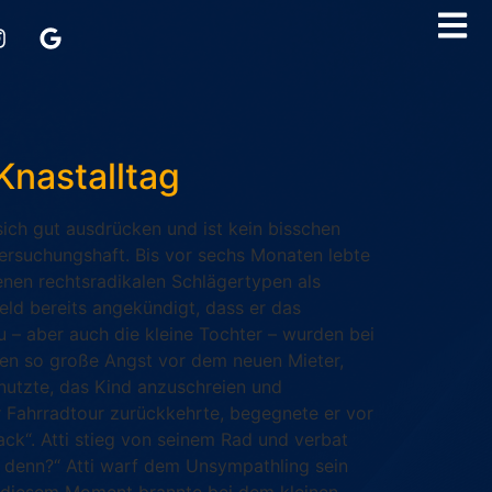
Knastalltag
 sich gut ausdrücken und ist kein bisschen
ersuchungshaft. Bis vor sechs Monaten lebte
enen rechtsradikalen Schlägertypen als
ld bereits angekündigt, dass er das
 – aber auch die kleine Tochter – wurden bei
chen so große Angst vor dem neuen Mieter,
 nutzte, das Kind anzuschreien und
r Fahrradtour zurückkehrte, begegnete er vor
ck“. Atti stieg von seinem Rad und verbat
g denn?“ Atti warf dem Unsympathling sein