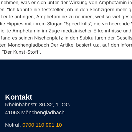
zu nehmen, was er sich unter der Wirkung von Amphetamin i
: “Ich konnte nie feststellen, ob in den Sechzigern mehr 
Leute anfingen, Amphetamine zu nehmen, weil so viel ges
die Hippies mit ihrem Slogan “Speed kills”, die verheeren
ierte Amphetamin im Zuge medizinischer Erkenntnisse und d
n fand es seinen Nischenplatz in den Subkulturen der Gese
, Mönchengladbach Der Artikel basiert u.a. auf den Infor
 “Der Kunst-Stoff”.
Kontakt
Rheinbahnstr. 30-32, 1. OG
41063 Mönchengladbach
Notruf:
0700 110 991 10