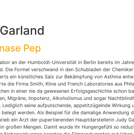
 Garland
snase Pep
abor an der Humboldt-Universität in Berlin bereits im Jahr
d. Die Formel verschwand in den Schubladen der Chemiker 
erts ein künstliches Salz zur Bekämpfung von Asthma ent
te die Firma Smith, Kline und French Laboratories aus Phi
chen in einer nie da gewesenen Erfolgsgeschichte schon b
en, Migräne, Impotenz, Alkoholismus und sogar Nachtblindh
. Lediglich seine aufputschende, appetitzügelnde Wirkung 
 belegt werden. Als Beispiel für die damalige Anwendung 
eb ein Arzt der pupertierenden Hauptdarstellerin Judy Garl
 in großen Mengen. Damit wurde ihr Hungergefühl so reduzi