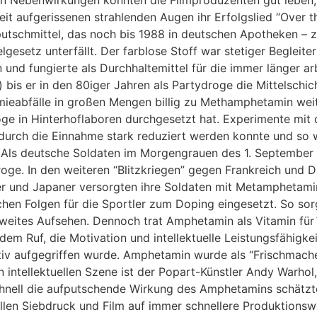
en Nebenwirkungen konnten die Filmproduzenten gut leben,
 aufgerissenen strahlenden Augen ihr Erfolgslied “Over th
fputschmittel, das noch bis 1988 in deutschen Apotheken –
esetz unterfällt. Der farblose Stoff war stetiger Begleite
 und fungierte als Durchhaltemittel für die immer länger a
) bis er in den 80iger Jahren als Partydroge die Mittelschic
mieabfälle in großen Mengen billig zu Methamphetamin weit
Droge in Hinterhoflaboren durchgesetzt hat. Experimente mi
 durch die Einnahme stark reduziert werden konnte und so 
 Als deutsche Soldaten im Morgengrauen des 1. September 1
roge. In den weiteren “Blitzkriegen” gegen Frankreich und
er und Japaner versorgten ihre Soldaten mit Metamphetami
chen Folgen für die Sportler zum Doping eingesetzt. So sor
eites Aufsehen. Dennoch trat Amphetamin als Vitamin für´s
dem Ruf, die Motivation und intellektuelle Leistungsfähigke
iv aufgegriffen wurde. Amphetamin wurde als “Frischmache
intellektuellen Szene ist der Popart-Künstler Andy Warhol,
hnell die aufputschende Wirkung des Amphetamins schätzt
len Siebdruck und Film auf immer schnellere Produktionswe