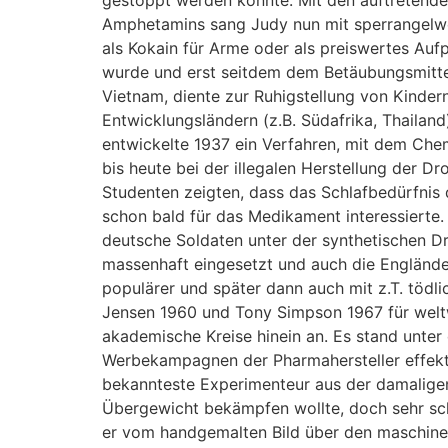
gestoppt werden konnte. Mit den auftretend
Amphetamins sang Judy nun mit sperrangelweit
als Kokain für Arme oder als preiswertes Au
wurde und erst seitdem dem Betäubungsmittelg
Vietnam, diente zur Ruhigstellung von Kindern
Entwicklungsländern (z.B. Südafrika, Thailand
entwickelte 1937 ein Verfahren, mit dem Che
bis heute bei der illegalen Herstellung der 
Studenten zeigten, dass das Schlafbedürfnis
schon bald für das Medikament interessierte.
deutsche Soldaten unter der synthetischen D
massenhaft eingesetzt und auch die Engländ
populärer und später dann auch mit z.T. tödli
Jensen 1960 und Tony Simpson 1967 für weltw
akademische Kreise hinein an. Es stand unter 
Werbekampagnen der Pharmahersteller effekt
bekannteste Experimenteur aus der damaligen 
Übergewicht bekämpfen wollte, doch sehr sc
er vom handgemalten Bild über den maschinel