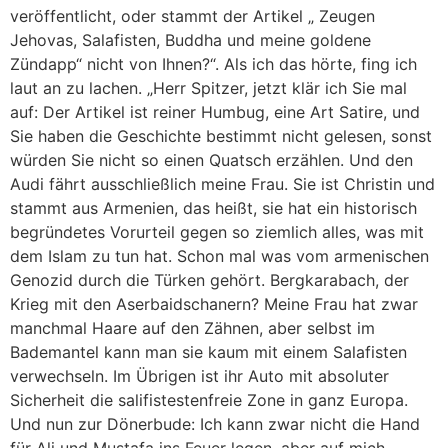
veröffentlicht, oder stammt der Artikel „ Zeugen
Jehovas, Salafisten, Buddha und meine goldene
Zündapp“ nicht von Ihnen?“. Als ich das hörte, fing ich
laut an zu lachen. „Herr Spitzer, jetzt klär ich Sie mal
auf: Der Artikel ist reiner Humbug, eine Art Satire, und
Sie haben die Geschichte bestimmt nicht gelesen, sonst
würden Sie nicht so einen Quatsch erzählen. Und den
Audi fährt ausschließlich meine Frau. Sie ist Christin und
stammt aus Armenien, das heißt, sie hat ein historisch
begründetes Vorurteil gegen so ziemlich alles, was mit
dem Islam zu tun hat. Schon mal was vom armenischen
Genozid durch die Türken gehört. Bergkarabach, der
Krieg mit den Aserbaidschanern? Meine Frau hat zwar
manchmal Haare auf den Zähnen, aber selbst im
Bademantel kann man sie kaum mit einem Salafisten
verwechseln. Im Übrigen ist ihr Auto mit absoluter
Sicherheit die salifistestenfreie Zone in ganz Europa.
Und nun zur Dönerbude: Ich kann zwar nicht die Hand
für Ali und Mustafa ins Feuer legen, aber auf mich