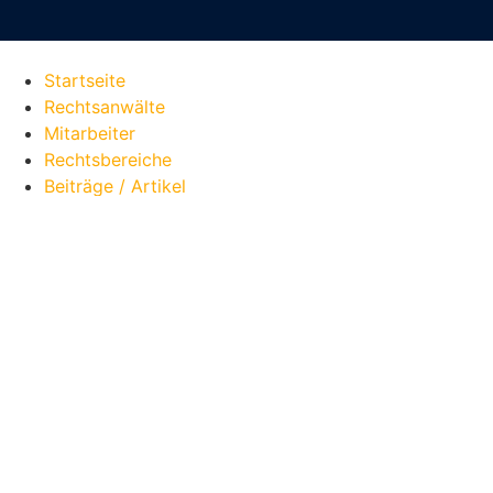
Startseite
Rechtsanwälte
Mitarbeiter
Rechtsbereiche
Beiträge / Artikel
Allgemeines
Beschlagnahme
Bundeszentralregister
Durchsuchung
Kryptokommunikation
Strafantrag
Verhaftung
Rechtsprechung
Stories
Socialmedia / Videos
Servicegebiete