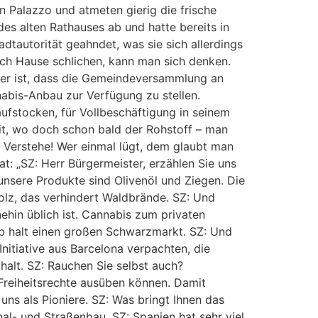
 Palazzo und atmeten gierig die frische
des alten Rathauses ab und hatte bereits in
tautorität geahndet, was sie sich allerdings
ch Hause schlichen, kann man sich denken.
aber ist, dass die Gemeindeversammlung an
bis-Anbau zur Verfügung zu stellen.
ufstocken, für Vollbeschäftigung in seinem
eit, wo doch schon bald der Rohstoff – man
 Verstehe! Wer einmal lügt, dem glaubt man
t: „SZ: Herr Bürgermeister, erzählen Sie uns
unsere Produkte sind Olivenöl und Ziegen. Die
olz, das verhindert Waldbrände. SZ: Und
nehin üblich ist. Cannabis zum privaten
ab halt einen großen Schwarzmarkt. SZ: Und
nitiative aus Barcelona verpachten, die
halt. SZ: Rauchen Sie selbst auch?
e Freiheitsrechte ausüben können. Damit
 uns als Pioniere. SZ: Was bringt Ihnen das
anal- und Straßenbau. SZ: Spanien hat sehr viel