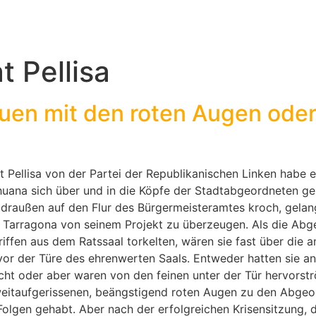
t Pellisa
uen mit den roten Augen oder
Pellisa von der Partei der Republikanischen Linken habe e
huana sich über und in die Köpfe der Stadtabgeordneten ge
draußen auf den Flur des Bürgermeisteramtes kroch, gelan
z Tarragona von seinem Projekt zu überzeugen. Als die Ab
ffen aus dem Ratssaal torkelten, wären sie fast über die a
 vor der Türe des ehrenwerten Saals. Entweder hatten sie a
ht oder aber waren von den feinen unter der Tür hervors
t weitaufgerissenen, beängstigend roten Augen zu den Abge
Folgen gehabt. Aber nach der erfolgreichen Krisensitzung, d