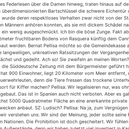
s Federlesen über die Damen hinweg, traten hinaus auf den
em überdimensionierten Bartschlüssel die schwere Eichentür 
urde deren respektloses Verhalten zwar nicht von der Stad
n Männern anhören konnten, als sie mit dickem Schädel na
te ein wenig ausgeschmückt. Ich bin die böse Zunge. Fakt 
meter fruchtbaren Bodens von Rasquera künftig dem Canna
baut werden. Bernat Pellisa möchte so die Gemeindekasse a
se langweiligen, unkreativen Ratssitzungen der Vergangenh
ächst und gedeiht. Ach so! Sie zweifeln an meinen Worten?
s die Süddeutsche Zeitung mit dem Bürgermeister geführt ha
a hat 900 Einwohner, liegt 20 Kilometer vom Meer entfernt, 
uerwehrleuten, denn die Tiere fressen das trockene Unterh
rt für Kiffer machen? Pellisa: Wir legalisieren nur, was oh
gebaut. Das ist in Spanien auch nicht verboten. Aber es g
ächst 5000 Quadratmeter Fläche an eine anerkannte private I
ecken anbaut. SZ: Ludisch? Pellisa: Na ja, zum Vergnügen 
, wir verstehen uns: Wir sind der Meinung, jeder sollte sein
 Nationen. Die Prohibition ist doch gescheitert. Wir fühlen
aben Außenstände, denn wir haben zuletzt viel investiert in K