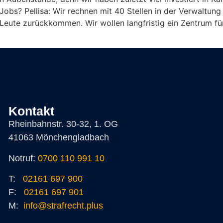
obs? Pellisa: Wir rechnen mit 40 Stellen in der Verwaltung
e Leute zurückkommen. Wir wollen langfristig ein Zentrum 
Kontakt
Rheinbahnstr. 30-32, 1. OG
41063 Mönchengladbach
Notruf:
0700 110 991 10
T:
02161 697 900
F:
02161 697 901
M:
info@strafrecht.plus