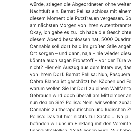
würde, stiegen die Abgeordneten ohne weitere
Nachtluft ein. Bernat Pellisa schloss mit ein
diesem Moment die Putzfrauen vergessen. So w
am nächsten Morgen von ihren wutentbrannte
Okay, ich gebe es zu. Ich habe die Geschich
diesem Abend beschlossen hat, 5000 Quadrat
Cannabis soll dort bald im großen Stile ange
Ort sorgen – und dann, naja – nie wieder die
könnte auch sagen Frohstoff – vor der Türe w
nicht? Hier ein Auszug aus dem Interview, da
von Ihrem Dorf. Bernat Pellisa: Nun, Rasquer
Cabra Blanca ist geschätzt bei Köchen und Fe
warum wollen Sie Ihr Dorf zu einem Wallfahrtso
Gebrauch wird doch überall am Mittelmeer an
nun dealen Sie? Pellisa: Nein, wir wollen zun
Cannabis zu therapeutischen und ludischen Zw
Pellisa: Das tut hier nichts zur Sache … Na ja
befinden wir uns im Einklang mit den Vereinten
finanziell? Pellisa: 1,3 Millionen Euro. Wir h