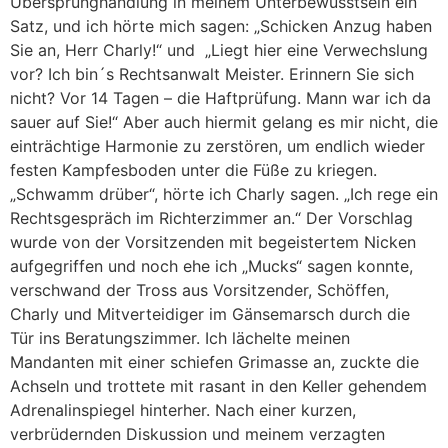
Übersprunghandlung in meinem Unterbewusstsein ein
Satz, und ich hörte mich sagen: „Schicken Anzug haben
Sie an, Herr Charly!“ und „Liegt hier eine Verwechslung
vor? Ich bin´s Rechtsanwalt Meister. Erinnern Sie sich
nicht? Vor 14 Tagen – die Haftprüfung. Mann war ich da
sauer auf Sie!“ Aber auch hiermit gelang es mir nicht, die
einträchtige Harmonie zu zerstören, um endlich wieder
festen Kampfesboden unter die Füße zu kriegen.
„Schwamm drüber“, hörte ich Charly sagen. „Ich rege ein
Rechtsgespräch im Richterzimmer an.“ Der Vorschlag
wurde von der Vorsitzenden mit begeistertem Nicken
aufgegriffen und noch ehe ich „Mucks“ sagen konnte,
verschwand der Tross aus Vorsitzender, Schöffen,
Charly und Mitverteidiger im Gänsemarsch durch die
Tür ins Beratungszimmer. Ich lächelte meinen
Mandanten mit einer schiefen Grimasse an, zuckte die
Achseln und trottete mit rasant in den Keller gehendem
Adrenalinspiegel hinterher. Nach einer kurzen,
verbrüdernden Diskussion und meinem verzagten