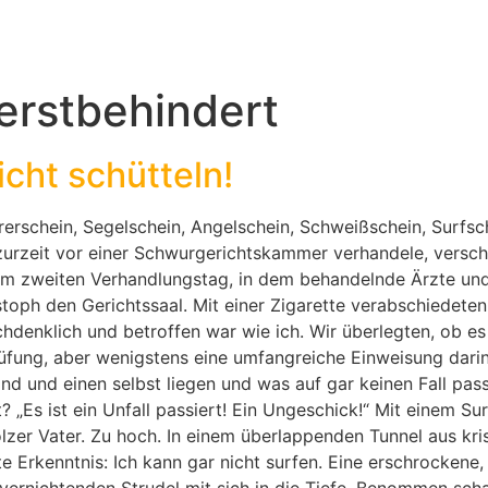
erstbehindert
icht schütteln!
rerschein, Segelschein, Angelschein, Schweißschein, Surfsc
zurzeit vor einer Schwurgerichtskammer verhandele, verschl
 dem zweiten Verhandlungstag, in dem behandelnde Ärzte un
stoph den Gerichtssaal. Mit einer Zigarette verabschiedete
hdenklich und betroffen war wie ich. Wir überlegten, ob es
Prüfung, aber wenigstens eine umfangreiche Einweisung dar
d und einen selbst liegen und was auf gar keinen Fall passi
t? „Es ist ein Unfall passiert! Ein Ungeschick!“ Mit einem 
tolzer Vater. Zu hoch. In einem überlappenden Tunnel aus k
elte Erkenntnis: Ich kann gar nicht surfen. Eine erschrocke