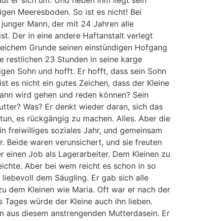
aut er sich um. Und neben ihm liegt sein
digen Meeresboden. So ist es nicht! Bei
 junger Mann, der mit 24 Jahren alle
t. Der in eine andere Haftanstalt verlegt
gleichem Grunde seinen einstündigen Hofgang
ie restlichen 23 Stunden in seine karge
tigen Sohn und hofft. Er hofft, dass sein Sohn
ist es nicht ein gutes Zeichen, dass der Kleine
wann wird gehen und reden können? Sein
Mutter? Was? Er denkt wieder daran, sich das
 tun, es rückgängig zu machen. Alles. Aber die
in freiwilliges soziales Jahr, und gemeinsam
r. Beide waren verunsichert, und sie freuten
 einen Job als Lagerarbeiter. Dem Kleinen zu
ichte. Aber bei wem reicht es schon in so
liebevoll dem Säugling. Er gab sich alle
 zu dem Kleinen wie Maria. Oft war er nach der
es Tages würde der Kleine auch ihn lieben.
n aus diesem anstrengenden Mutterdasein. Er