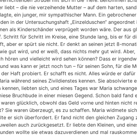
m vernichtenden Strudel mit sich in die Tiefe. Benommen sch
er liebt – die nie verzeihende Mutter – auf dem harten, san
lagte, ein junger, mir sympathischer Mann. Ein gebrochener
r den in der Untersuchungshaft „Einzelduschen“ angeordnet is
nen als Kinderschänder verprügelt worden wäre. Der aus 
Schritt für Schritt im Kreise, eine Stunde lang, bis er für d
uft, aber er spürt sie nicht. Er denkt an seinen jetzt 8-mona
dwie gut wird, und er weiß, dass nichts mehr gut wird. Aber, 
h hören und vielleicht wird sehen können? Dass er irgend
, und was kann er jetzt noch tun – für seinen Sohn, für die 
er Haft probiert. Er schafft es nicht. Alles würde er dafür
aria während seines Zivildienstes kennen. Sie absolvierte e
ich kennen, liebten sich, und eines Tages war Maria schwange
iese Bruchbude in einer miesen Gegend. Schon bald fand er
 waren glücklich, obwohl das Geld vorne und hinten nicht re
? Sie waren überzeugt, es zu schaffen. Maria widmete sich 
lte er sich überfordert. Er fand nicht den gleichen Zugang
zuweilen auch zurückgesetzt. Er liebte den Kleinen, und ein
Stunden wollte sie etwas dazuverdienen und mal rauskomme