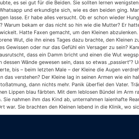
bte, es sei gut für die Beiden. Sie sollten lernen wenigst
e Whatsapp und erkundigte sich, wie es den beiden ging. Ma
higen lasse. Er habe alles versucht. Ob er schon wieder Hu
? Warum bekam er das nicht so hin wie die Mutter? Er hat
wickelt. Hatte Faxen gemacht, um den Kleinen abzulenken. N
orene Wut, die ihn eines Tages dazu brachte, den Kleinen z
tes Gewissen oder nur das Gefühl ein Versager zu sein? Kann
ausrutscht, dass ein Damm bricht und einen die Wut wegsp
dessen Wände gewesen sein, dass so etwas „passiert“? U
e, bis – beim letzten Male – der Kleine die Augen verdreh
 das verstehen? Der Kleine lag in seinen Armen wie ein hal
 Stoßatmung, dann nichts mehr. Panik überfiel den Vater. Tr
inen Lippen blau färbten. Mit dem leblosen Bündel im Arm r
. Sie nahmen ihm das Kind ab, unternahmen laienhafte Re
 war. Sie brachten den Kleinen lebend in die Klinik, wo si