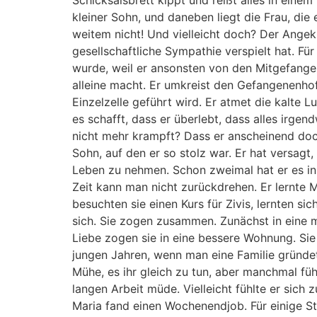
Schicksalsbrett kippt und reißt alles in eine
kleiner Sohn, und daneben liegt die Frau, die 
weitem nicht! Und vielleicht doch? Der Angek
gesellschaftliche Sympathie verspielt hat. Fü
wurde, weil er ansonsten von den Mitgefange
alleine macht. Er umkreist den Gefangenenhof. 
Einzelzelle geführt wird. Er atmet die kalte L
es schafft, dass er überlebt, dass alles irgen
nicht mehr krampft? Dass er anscheinend doc
Sohn, auf den er so stolz war. Er hat versagt
Leben zu nehmen. Schon zweimal hat er es in d
Zeit kann man nicht zurückdrehen. Er lernte M
besuchten sie einen Kurs für Zivis, lernten s
sich. Sie zogen zusammen. Zunächst in eine m
Liebe zogen sie in eine bessere Wohnung. Sie
jungen Jahren, wenn man eine Familie gründet
Mühe, es ihr gleich zu tun, aber manchmal füh
langen Arbeit müde. Vielleicht fühlte er sich 
Maria fand einen Wochenendjob. Für einige 