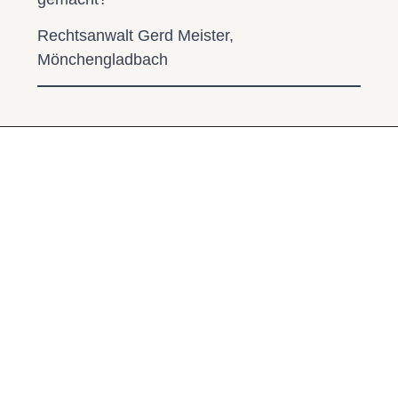
Rechtsanwalt Gerd Meister,
Mönchengladbach
Psychologische
Verzerrungen im
Strafprozess: Ein
Leitfaden für