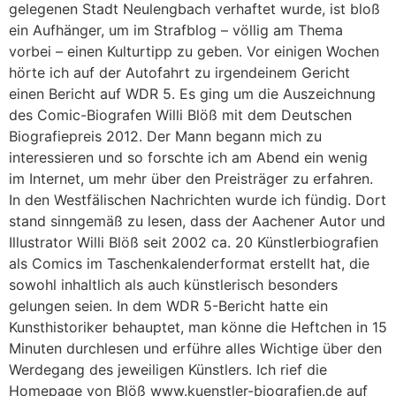
gelegenen Stadt Neulengbach verhaftet wurde, ist bloß
ein Aufhänger, um im Strafblog – völlig am Thema
vorbei – einen Kulturtipp zu geben. Vor einigen Wochen
hörte ich auf der Autofahrt zu irgendeinem Gericht
einen Bericht auf WDR 5. Es ging um die Auszeichnung
des Comic-Biografen Willi Blöß mit dem Deutschen
Biografiepreis 2012. Der Mann begann mich zu
interessieren und so forschte ich am Abend ein wenig
im Internet, um mehr über den Preisträger zu erfahren.
In den Westfälischen Nachrichten wurde ich fündig. Dort
stand sinngemäß zu lesen, dass der Aachener Autor und
Illustrator Willi Blöß seit 2002 ca. 20 Künstlerbiografien
als Comics im Taschenkalenderformat erstellt hat, die
sowohl inhaltlich als auch künstlerisch besonders
gelungen seien. In dem WDR 5-Bericht hatte ein
Kunsthistoriker behauptet, man könne die Heftchen in 15
Minuten durchlesen und erführe alles Wichtige über den
Werdegang des jeweiligen Künstlers. Ich rief die
Homepage von Blöß www.kuenstler-biografien.de auf