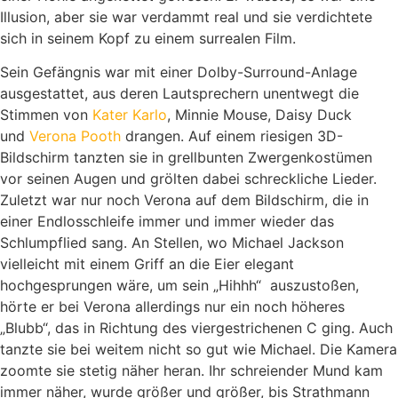
Illusion, aber sie war verdammt real und sie verdichtete
sich in seinem Kopf zu einem surrealen Film.
Sein Gefängnis war mit einer Dolby-Surround-Anlage
ausgestattet, aus deren Lautsprechern unentwegt die
Stimmen von
Kater Karlo
, Minnie Mouse, Daisy Duck
und
Verona Pooth
drangen. Auf einem riesigen 3D-
Bildschirm tanzten sie in grellbunten Zwergenkostümen
vor seinen Augen und grölten dabei schreckliche Lieder.
Zuletzt war nur noch Verona auf dem Bildschirm, die in
einer Endlosschleife immer und immer wieder das
Schlumpflied sang. An Stellen, wo Michael Jackson
vielleicht mit einem Griff an die Eier elegant
hochgesprungen wäre, um sein „Hihhh“ auszustoßen,
hörte er bei Verona allerdings nur ein noch höheres
„Blubb“, das in Richtung des viergestrichenen C ging. Auch
tanzte sie bei weitem nicht so gut wie Michael. Die Kamera
zoomte sie stetig näher heran. Ihr schreiender Mund kam
immer näher, wurde größer und größer, bis Strathmann