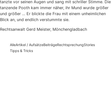
tanzte vor seinen Augen und sang mit schriller Stimme. Die
tanzende Pooth kam immer näher, ihr Mund wurde größer
und größer … Er blickte die Frau mit einem unheimlichen
Blick an, und endlich verstummte sie.
Rechtsanwalt Gerd Meister, Mönchengladbach
Alle
Artikel / Aufsätze
Beiträge
Rechtsprechung
Stories
Tipps & Tricks
Psychologische Verzerrungen im
Strafprozess: Ein Leitfaden für
Strafverteidiger
17/11/2025
/
Psychologische Verzerrungen im Strafprozess: Ein Leitfaden für
Strafverteidiger In Strafverfahren geht es offiziell um Logik, Beweise
und Rechtsanwendung. Tatsächlich beeinflussen...
Mehr dazu
LG Fulda: Totschlags an Neugeborenem –
Begriff des Menschen im Strafrecht