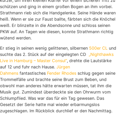
kürzer, um ihren kleinen Kläffer vor einem sicheren Tritt zu
schützen und ging in einem großen Bogen an ihm vorbei.
Strathmann rieb sich die Handgelenke. Seine Hände waren
heiß. Wenn er sie zur Faust ballte, färbten sich die Knöchel
weiß. Er blinzelte in die Abendsonne und schloss seinen
PKW auf. An Tagen wie diesen, konnte Strathmann richtig
wütend werden.
Er stieg in seinen wenig gelittenen, silbernen
500er CL
und
suchte das 2. Stück auf der eingelegten CD
„Nighthawks
Live in Hamburg – Master Consul“
, drehte die Lautstärke
auf 12 und fuhr nach Hause.
Jürgen
Dahmens
fantastisches
Fender Rhodes
schlug gegen seine
Trommelfälle und brachte seine Brust zum Beben, und
obwohl man anderes hätte erwarten müssen, tat ihm die
Musik gut. Zumindest überdeckte sie den Ohrwurm vom
Schlumpflied. Was war das für ein Tag gewesen. Das
Gesetzt der Serie hatte mal wieder erbarmungslos
zugeschlagen. Im Rückblick durchlief er den Nachmittag.