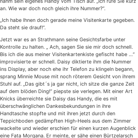
nahm sein eigenes Handy vom Tisch auf. „Ich rufe Sie kurz
an. Wie war doch noch gleich ihre Nummer?“.
„Ich habe Ihnen doch gerade meine Visitenkarte gegeben.
Da steht sie drauf!“.
Jetzt war es an Strathmann seine Gesichtsfarbe unter
Kontrolle zu halten. „ Ach, sagen Sie sie mir doch schnell.
Bis ich die aus meiner Visitenkartenkiste gefischt habe …“
improvisierte er schnell. Daisy diktierte ihm die Nummer
ins Display, aber noch ehe ihr Telefon zu klingeln begann,
sprang Minnie Mouse mit noch röterem Gesicht von ihrem
Stuhl auf. „Das gibt´s ja gar nicht, ich sitze die ganze Zeit
auf dem blöden Ding!“ piepste sie verlegen. Mit einer Art
Knicks überreichte sie Daisy das Handy, die es mit
überschwänglichen Dankesbekundungen in ihre
Handtasche stopfte und mit ihren jetzt durch den
Teppichboden gedämpften High-Heels aus dem Zimmer
wackelte und wieder erschien für einen kurzen Augenblick
eine Fata Morgana. Er meinte, er sähe einen Bürtzelarsch