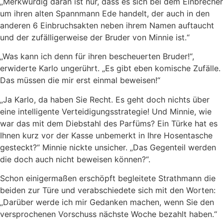
„Merkwürdig daran ist nur, dass es sich bei dem Einbrecher
um ihren alten Spannmann Ede handelt, der auch in den
anderen 6 Einbruchsakten neben ihrem Namen auftaucht
und der zufälligerweise der Bruder von Minnie ist.“
„Was kann ich denn für ihren bescheuerten Bruder!“,
erwiderte Karlo ungerührt. „Es gibt eben komische Zufälle.
Das müssen die mir erst einmal beweisen!“
„Ja Karlo, da haben Sie Recht. Es geht doch nichts über
eine intelligente Verteidigungsstrategie! Und Minnie, wie
war das mit dem Diebstahl des Parfüms? Ein Türke hat es
Ihnen kurz vor der Kasse unbemerkt in Ihre Hosentasche
gesteckt?“ Minnie nickte unsicher. „Das Gegenteil werden
die doch auch nicht beweisen können?“.
Schon einigermaßen erschöpft begleitete Strathmann die
beiden zur Türe und verabschiedete sich mit den Worten:
„Darüber werde ich mir Gedanken machen, wenn Sie den
versprochenen Vorschuss nächste Woche bezahlt haben.“