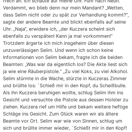
frech an. Ich schaute auf meine Uhr. Fünf nach Neun.
Verdammt, wo blieb denn nur mein Mandant? „Wetten,
dass Selim nicht oder zu spät zur Verhandlung kommt?“,
sagte der andere Beamte und blickt ebenfalls auf seine
Uhr. „Naja“, erwidere ich, „der Kuczera scheint sich
ebenfalls zu verspäten! Kann ja mal vorkommen!“
Trotzdem ärgerte ich mich insgeheim über diesen
unzuverlässigen Selim. Und wenn ich schon keine
Informationen von Selim bekam, fragte ich die beiden
Beamten: „Was war da eigentlich los? Die Akte liest sich
ja wie eine Räuberpistole.“ „Zu viel Koks, zu viel Alkohol.
Selim stürmte in die Wache, stürzte in Kuczeras Zimmer
und brüllte los: `Schieß mir in den Kopf, du Scheißbulle.
Als ihn Kuczera beruhigen wollte, schlug Selim ihm ins
Gesicht und versuchte die Pistole aus dessen Holster zu
ziehen. Kuczera rief um Hilfe und bekam weitere heftige
Schläge ins Gesicht. Zum Glück waren wir als ältere
Beamte vor Ort. Selim war wie von Sinnen, schlug um
sich und brüllte immer wieder, `Schießt mir in den Kopf!