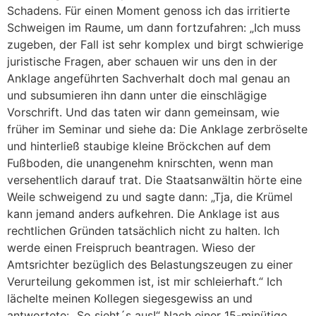
Schadens. Für einen Moment genoss ich das irritierte
Schweigen im Raume, um dann fortzufahren: „Ich muss
zugeben, der Fall ist sehr komplex und birgt schwierige
juristische Fragen, aber schauen wir uns den in der
Anklage angeführten Sachverhalt doch mal genau an
und subsumieren ihn dann unter die einschlägige
Vorschrift. Und das taten wir dann gemeinsam, wie
früher im Seminar und siehe da: Die Anklage zerbröselte
und hinterließ staubige kleine Bröckchen auf dem
Fußboden, die unangenehm knirschten, wenn man
versehentlich darauf trat. Die Staatsanwältin hörte eine
Weile schweigend zu und sagte dann: „Tja, die Krümel
kann jemand anders aufkehren. Die Anklage ist aus
rechtlichen Gründen tatsächlich nicht zu halten. Ich
werde einen Freispruch beantragen. Wieso der
Amtsrichter bezüglich des Belastungszeugen zu einer
Verurteilung gekommen ist, ist mir schleierhaft.“ Ich
lächelte meinen Kollegen siegesgewiss an und
antwortete: „So sieht´s aus!“ Nach einer 15-minütige