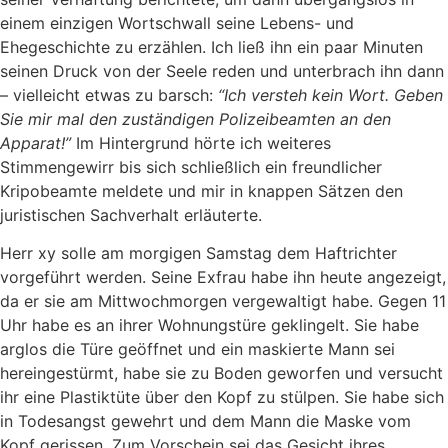
einem einzigen Wortschwall seine Lebens- und
Ehegeschichte zu erzählen. Ich ließ ihn ein paar Minuten
seinen Druck von der Seele reden und unterbrach ihn dann
– vielleicht etwas zu barsch:
“Ich versteh kein Wort. Geben
Sie mir mal den zuständigen Polizeibeamten an den
Apparat!”
Im Hintergrund hörte ich weiteres
Stimmengewirr bis sich schließlich ein freundlicher
Kripobeamte meldete und mir in knappen Sätzen den
juristischen Sachverhalt erläuterte.
Herr xy solle am morgigen Samstag dem Haftrichter
vorgeführt werden. Seine Exfrau habe ihn heute angezeigt,
da er sie am Mittwochmorgen vergewaltigt habe. Gegen 11
Uhr habe es an ihrer Wohnungstüre geklingelt. Sie habe
arglos die Türe geöffnet und ein maskierte Mann sei
hereingestürmt, habe sie zu Boden geworfen und versucht
ihr eine Plastiktüte über den Kopf zu stülpen. Sie habe sich
in Todesangst gewehrt und dem Mann die Maske vom
Kopf gerissen. Zum Vorschein sei das Gesicht ihres