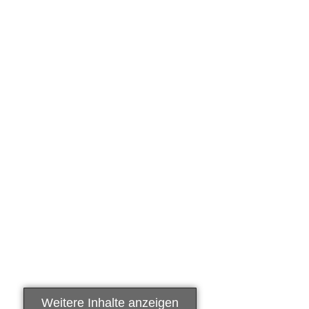
Zwangsentsperrung
rechtmäßig
06/06/2025
/
Der Bundesgerichtshof hat entschieden, dass
Ermittlungsbehörden unter bestimmten
Voraussetzungen das Smartphone eines
Beschuldigten auch zwangsweise per
Fingerabdruck entsperren lassen dürfen.
Voraussetzung...
Mehr dazu
Weitere Inhalte anzeigen