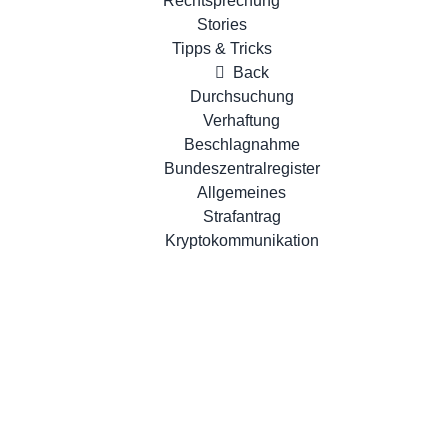
Rechtsprechung
Stories
Tipps & Tricks
Back
Durchsuchung
Verhaftung
Beschlagnahme
Bundeszentralregister
Allgemeines
Strafantrag
Kryptokommunikation
 im Strafprozess: Ein Leitfaden
den für Strafverteidiger In Strafverfahren geht es offiziell um