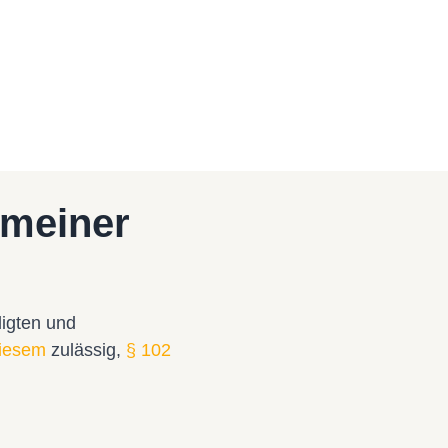
 meiner
digten und
diesem
zulässig,
§ 102